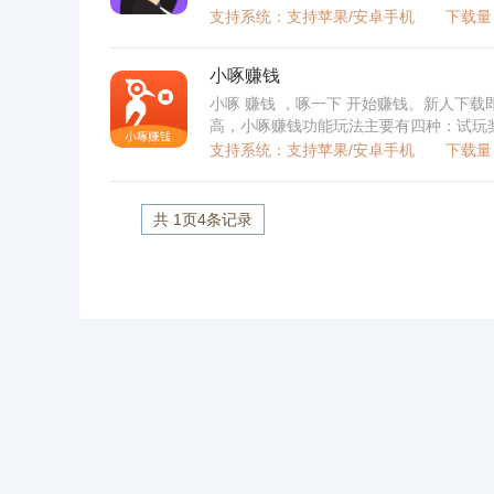
支持系统：支持苹果/安卓手机
下载量：
小啄赚钱
小啄 赚钱 ，啄一下 开始赚钱。新人下载
高，小啄赚钱功能玩法主要有四种：试玩
起来玩小啄，邀请越多，奖励 越高，10元提
支持系统：支持苹果/安卓手机
下载量：
共
1
页
4
条记录