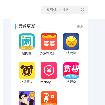
最近更新
更多
趣闲赚
多多红包|pp红包
试玩星
小熊零花
imoney|爱盈利
赏帮赚