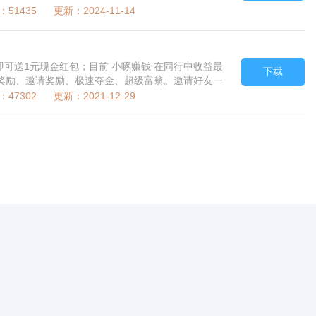
51435 更新：2024-11-14
即可送1元现金红包；目前 小啄赚钱 在同行中收益最
下载
奖励、邀请奖励、极速夺金、超级富翁。邀请好友一
...
47302 更新：2021-12-29