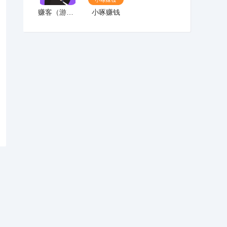
赚客（游戏试玩）
小啄赚钱